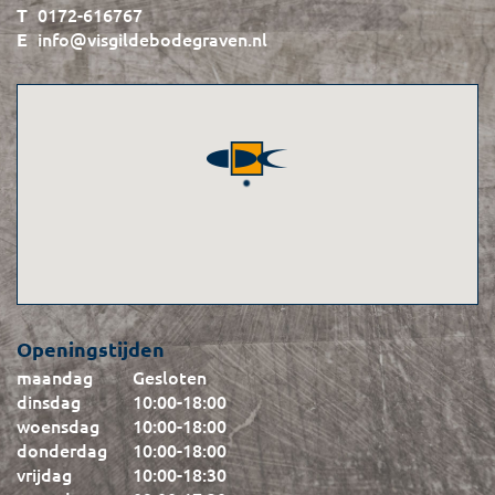
0172-616767
info@visgildebodegraven.nl
Openingstijden
maandag
Gesloten
dinsdag
10:00
-
18:00
woensdag
10:00
-
18:00
donderdag
10:00
-
18:00
vrijdag
10:00
-
18:30