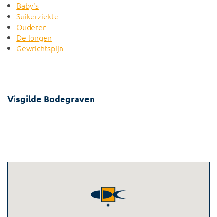
Baby's
Suikerziekte
Ouderen
De longen
Gewrichtspijn
Visgilde Bodegraven
Doortocht 3b
2411 DS BODEGRAVEN
0172-616767
info@visgildebodegraven.nl