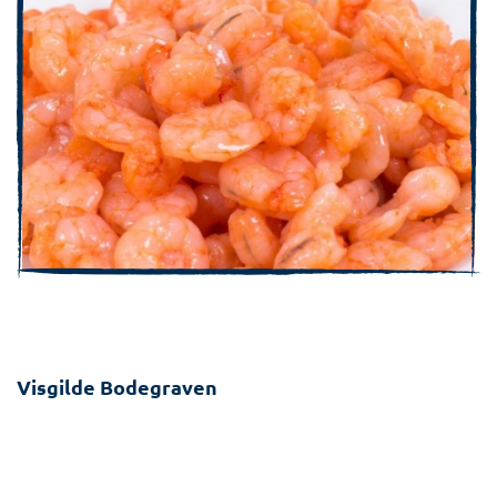
Visgilde Bodegraven
Doortocht 3b
2411 DS BODEGRAVEN
0172-616767
info@visgildebodegraven.nl