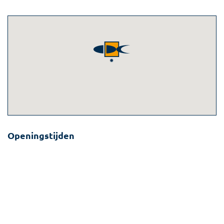
Openingstijden
maandag
Gesloten
dinsdag
10:00
-
18:00
woensdag
10:00
-
18:00
donderdag
10:00
-
18:00
vrijdag
10:00
-
18:30
zaterdag
09:00
-
17:30
zondag
Gesloten