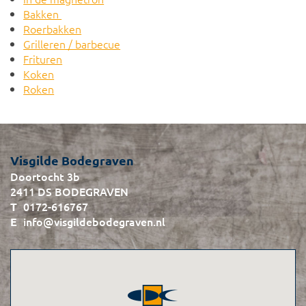
Bakken
Roerbakken
Grilleren / barbecue
Frituren
Koken
Roken
Visgilde Bodegraven
Doortocht 3b
2411 DS BODEGRAVEN
0172-616767
info@visgildebodegraven.nl