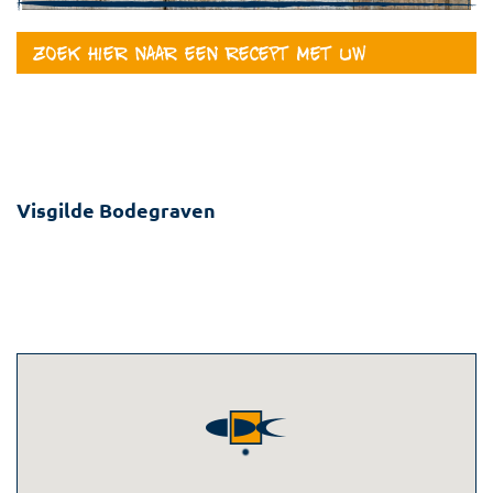
Zoek hier naar een recept met uw
favoriete vis
Visgilde Bodegraven
Doortocht 3b
2411 DS BODEGRAVEN
0172-616767
info@visgildebodegraven.nl