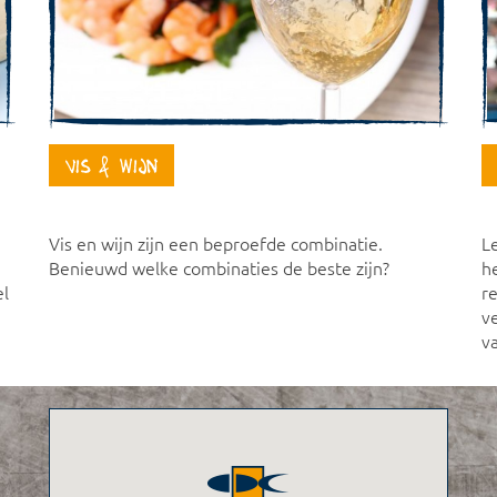
Vis & Wijn
Vis en wijn zijn een beproefde combinatie.
L
Benieuwd welke combinaties de beste zijn?
he
el
r
v
v