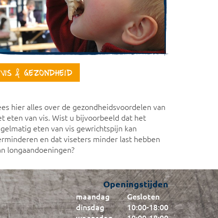
Vis & Gezondheid
ees hier alles over de gezondheidsvoordelen van
t eten van vis. Wist u bijvoorbeeld dat het
egelmatig eten van vis gewrichtspijn kan
erminderen en dat viseters minder last hebben
an longaandoeningen?
Openingstijden
maandag
Gesloten
dinsdag
10:00
-
18:00
woensdag
10:00
-
18:00